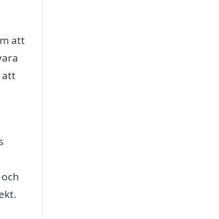
om att
vara
 att
s
l och
ekt.