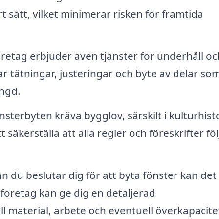
t sätt, vilket minimerar risken för framtida
etag erbjuder även tjänster för underhåll oc
ar tätningar, justeringar och byte av delar so
ängd.
önsterbyten kräva bygglov, särskilt i kulturhist
äkerställa att alla regler och föreskrifter föl
n du beslutar dig för att byta fönster kan det
t företag kan ge dig en detaljerad
 material, arbete och eventuell överkapacitet