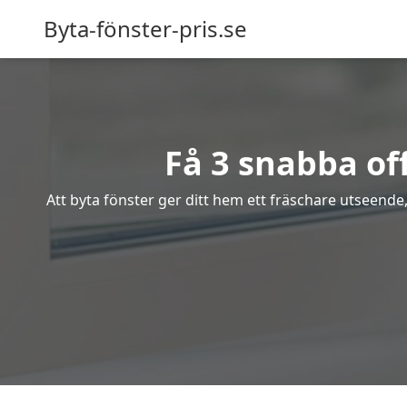
Byta-fönster-pris.se
Få 3 snabba of
Att byta fönster ger ditt hem ett fräschare utseende,