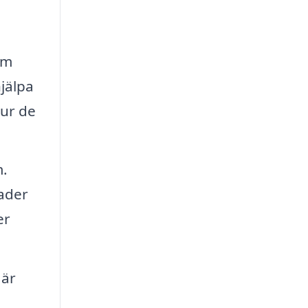
om
hjälpa
hur de
m.
ader
er
 är