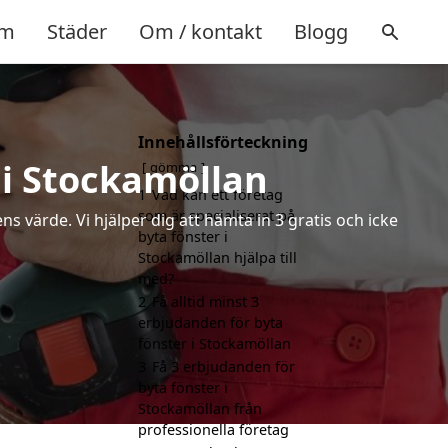
m
Städer
Om / kontakt
Blogg
Innehållsförteckning
 i Stockamöllan
gömma
1
Vad kan ett företag
som är specialiserat på
s värde. Vi hjälper dig att hämta in 3 gratis och icke
byta fönster i
Stockamöllan hjälpa till
med?
2
Få alltid minst 3
erbjudanden för byta
fönster i Stockamöllan
3
Få 3 erbjudanden för
byta fönster i
Stockamöllan från
professionella företag