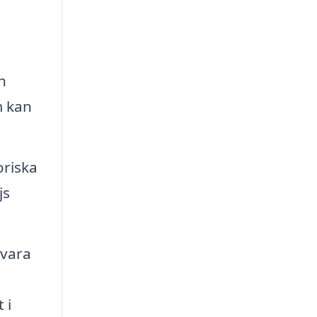
h
m kan
oriska
js
 vara
 i