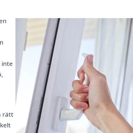
 en
em
 inte
ö,
 rätt
kelt