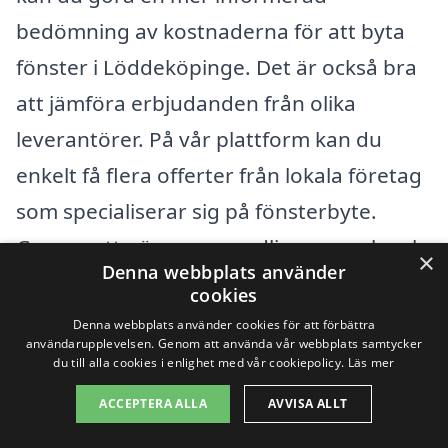
bedömning av kostnaderna för att byta
fönster i Löddeköpinge. Det är också bra
att jämföra erbjudanden från olika
leverantörer. På vår plattform kan du
enkelt få flera offerter från lokala företag
som specialiserar sig på fönsterbyte.
Genom att göra en grundlig research och
×
Denna webbplats använder
samla in olika offerter ökar du chansen att
cookies
hitta ett konkurrenskraftigt pris på ditt
Denna webbplats använder cookies för att förbättra
användarupplevelsen. Genom att använda vår webbplats samtycker
fönsterbyte.
du till alla cookies i enlighet med vår cookiepolicy.
Läs mer
ACCEPTERA ALLA
AVVISA ALLT
Få 3 erbjudanden, gratis och utan