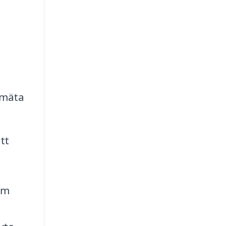
 mäta
tt
hem