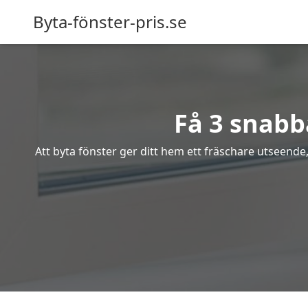
Byta-fönster-pris.se
Få 3 snabba
Att byta fönster ger ditt hem ett fräschare utseende,