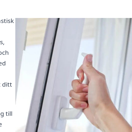
stisk
s,
och
ed
 ditt
 till
e