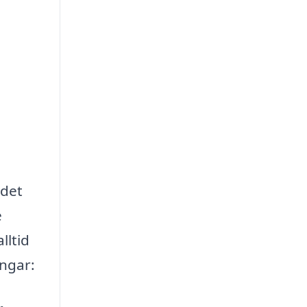
 det
e
lltid
ingar: