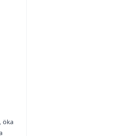
, öka
a