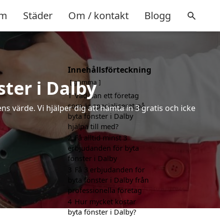
m
Städer
Om / kontakt
Blogg
Innehållsförteckning
ster i Dalby
gömma
1
Vad kan ett företag
som är specialiserat på
s värde. Vi hjälper dig att hämta in 3 gratis och icke
byta fönster i Dalby
hjälpa till med?
2
Få alltid minst 3
erbjudanden för byta
fönster i Dalby
3
Få 3 erbjudanden för
byta fönster i Dalby från
professionella företag
4
Hur mycket kostar
byta fönster i Dalby?