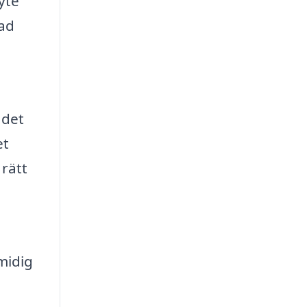
yte
kad
 det
et
 rätt
smidig