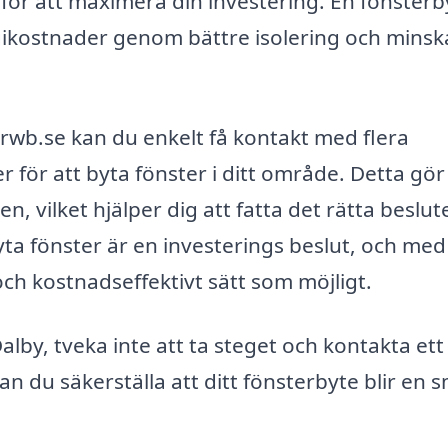
 för att maximera din investering. En fönsterb
rgikostnader genom bättre isolering och mins
rwb.se kan du enkelt få kontakt med flera
r för att byta fönster i ditt område. Detta gör
, vilket hjälper dig att fatta det rätta beslut
yta fönster är en investerings beslut, och med
 och kostnadseffektivt sätt som möjligt.
alby, tveka inte att ta steget och kontakta ett
an du säkerställa att ditt fönsterbyte blir en 