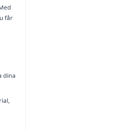
 Med
u får
a dina
.
ial,