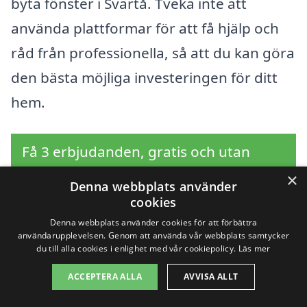
byta fönster i Svartå. Tveka inte att
använda plattformar för att få hjälp och
råd från professionella, så att du kan göra
den bästa möjliga investeringen för ditt
hem.
Få 3 erbjudanden, gratis och utan
förpliktelser
×
Denna webbplats använder
cookies
Denna webbplats använder cookies för att förbättra
användarupplevelsen. Genom att använda vår webbplats samtycker
Sök efter en
du till alla cookies i enlighet med vår cookiepolicy.
Läs mer
professionell för byta
ACCEPTERA ALLA
AVVISA ALLT