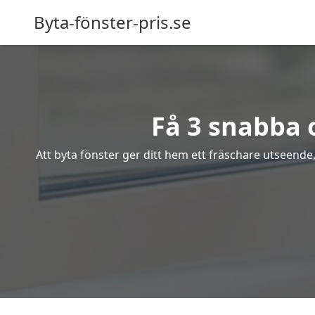
Byta-fönster-pris.se
Få 3 snabba o
Att byta fönster ger ditt hem ett fräschare utseende,