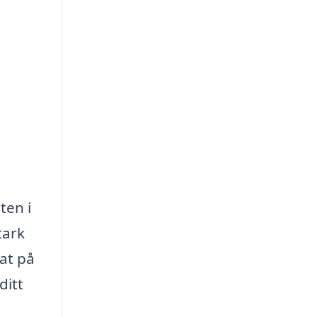
ten i
tark
at på
ditt