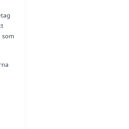
etag
tt
na som
rna