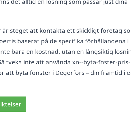
ns det alltid en lösning som passar just dina
 är steget att kontakta ett skickligt företag s
ertis baserat på de specifika förhållandena i
 inte bara en kostnad, utan en långsiktig lösni
å tveka inte att använda xn--byta-fnster-pris-
r att byta fönster i Degerfors – din framtid i e
iktelser