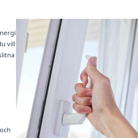
energi
u vill
litna
 och