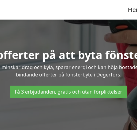
He
fferter på att byta fönst
 minskar drag och kyla, sparar energi och kan höja bostaden
bindande offerter på fönsterbyte i Degerfors.
Få 3 erbjudanden, gratis och utan förpliktelser