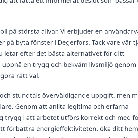
r dig att fatta ett informerat beslut som passar
roll på största allvar. Vi erbjuder en användarv
 på byta fönster i Degerfors. Tack vare vår t
letar efter det bästa alternativet för ditt
att uppnå en trygg och bekväm livsmiljö genom 
göra rätt val.
r och stundtals överväldigande uppgift, men 
klare. Genom att anlita legitima och erfarna
 trygg i att arbetet utförs korrekt och med f
t förbättra energieffektiviteten, öka ditt he