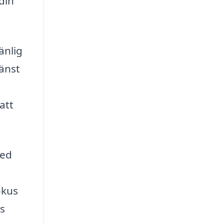
 din
änlig
jänst
att
med
okus
ms