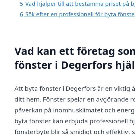
5
Vad hjälper till att bestämma priset på b
6
Sök efter en professionell för byta fönst
Vad kan ett företag som
fönster i Degerfors hjä
Att byta fönster i Degerfors är en viktig 
ditt hem. Fönster spelar en avgörande ro
påverkan på inomhusklimatet och energif
byta fönster kan erbjuda professionell hj
fönsterbyte blir så smidigt och effektivt 