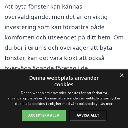
Att byta fönster kan kännas
överväldigande, men det är en viktig
investering som kan förbättra både
komforten och utseendet på ditt hem. Om
du bor i Grums och överväger att byta
fönster, kan det vara klokt att också
överväga ägande företag i de
×
närliggande städerna. Det finns många
Denna webbplats använder
cookies
professionella hantverkare tillgängliga för
Denna webbplats använder cookies för att förbättra
att ge dig råd och hjälp genom hela
användarupplevelsen. Genom att använda vår webbplats samtycker
du till alla cookies i enlighet med vår cookiepolicy.
Läs mer
processen.
ACCEPTERA ALLA
AVVISA ALLT
Genom att använda plattformen xn--byta-