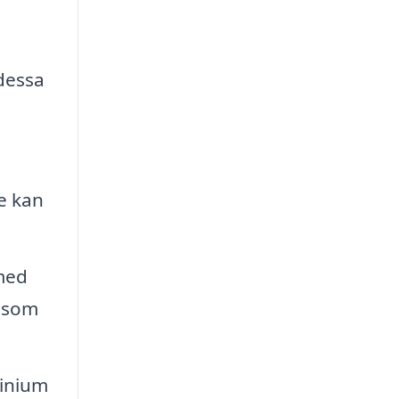
 dessa
e kan
 med
t som
minium