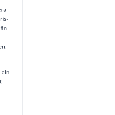
era
ris-
rån
en.
 din
t