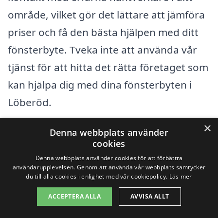
område, vilket gör det lättare att jämföra
priser och få den bästa hjälpen med ditt
fönsterbyte. Tveka inte att använda vår
tjänst för att hitta det rätta företaget som
kan hjälpa dig med dina fönsterbyten i
Löberöd.
×
Denna webbplats använder
Få 3 erbjudanden, gratis och utan
cookies
förpliktelser
Denna webbplats använder cookies för att förbättra
användarupplevelsen. Genom att använda vår webbplats samtycker
du till alla cookies i enlighet med vår cookiepolicy.
Läs mer
ACCEPTERA ALLA
AVVISA ALLT
Sök efter en