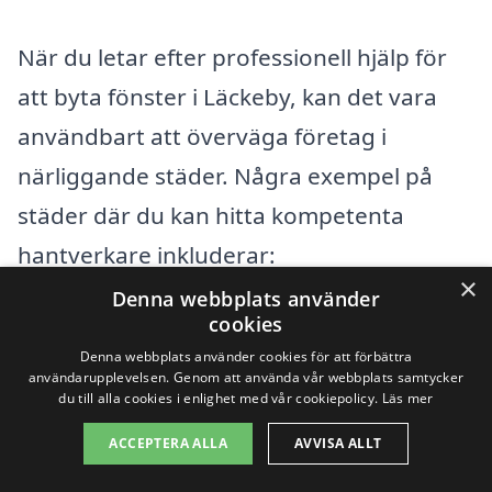
När du letar efter professionell hjälp för
att byta fönster i Läckeby, kan det vara
användbart att överväga företag i
närliggande städer. Några exempel på
städer där du kan hitta kompetenta
hantverkare inkluderar:
×
Denna webbplats använder
Kalmar
cookies
Denna webbplats använder cookies för att förbättra
Nybro
användarupplevelsen. Genom att använda vår webbplats samtycker
du till alla cookies i enlighet med vår cookiepolicy.
Läs mer
Öland
ACCEPTERA ALLA
AVVISA ALLT
Torsås