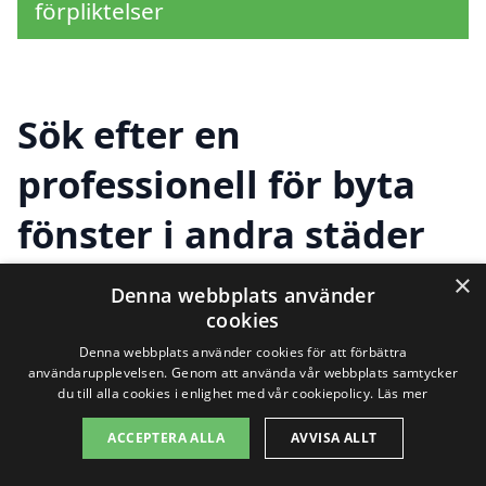
förpliktelser
Sök efter en
professionell för byta
fönster i andra städer
nära Torsås
×
Denna webbplats använder
cookies
Denna webbplats använder cookies för att förbättra
Att byta fönster är en viktig investering
användarupplevelsen. Genom att använda vår webbplats samtycker
du till alla cookies i enlighet med vår cookiepolicy.
Läs mer
för ditt hem. Det handlar inte bara om att
ACCEPTERA ALLA
AVVISA ALLT
förbättra utseendet, utan även om