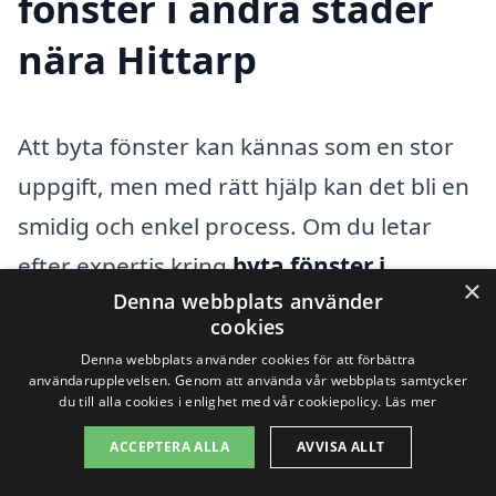
fönster i andra städer
nära Hittarp
Att byta fönster kan kännas som en stor
uppgift, men med rätt hjälp kan det bli en
smidig och enkel process. Om du letar
efter expertis kring
byta fönster i
×
Denna webbplats använder
Hittarp
, finns det flera alternativ i
cookies
närliggande städer. Genom att jämföra
Denna webbplats använder cookies för att förbättra
olika offertförslag kan du hitta det bästa
användarupplevelsen. Genom att använda vår webbplats samtycker
du till alla cookies i enlighet med vår cookiepolicy.
Läs mer
erbjudandet som passar dina behov och
ACCEPTERA ALLA
AVVISA ALLT
din budget.