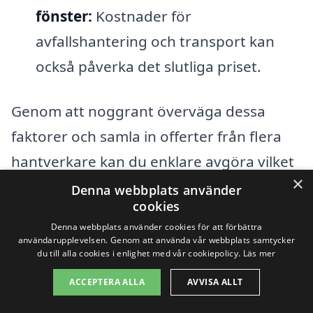
fönster:
Kostnader för
avfallshantering och transport kan
också påverka det slutliga priset.
Genom att noggrant överväga dessa
faktorer och samla in offerter från flera
hantverkare kan du enklare avgöra vilket
×
alternativ som ger dig bäst värde när du
Denna webbplats använder
cookies
ska byta fönster i Helsingborg. Ta gärna
Denna webbplats använder cookies för att förbättra
hjälp av specialister för att navigera i de
användarupplevelsen. Genom att använda vår webbplats samtycker
du till alla cookies i enlighet med vår cookiepolicy.
Läs mer
många valen och hitta en lösning som
ACCEPTERA ALLA
AVVISA ALLT
passar just dina behov och din budget.