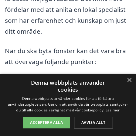
fördelar med att anlita en lokal specialist
som har erfarenhet och kunskap om just
ditt område.
När du ska byta fönster kan det vara bra
att överväga följande punkter:
×
Erfarenhet: Se till att företaget har
Denna webbplats använder
cookies
erfarenhet av att byta fönster.
Denna webbplats använder cookies för att förbättra
användarupplevelsen. Genom att använda vår webbplats samtycker
Kundrecensioner: Kolla vad tidigare
du till alla cookies i enlighet med vår cookiepolicy.
Läs mer
kunder säger om sina upplevelser.
ACCEPTERA ALLA
AVVISA ALLT
Erbjudanden: Jämför priser och