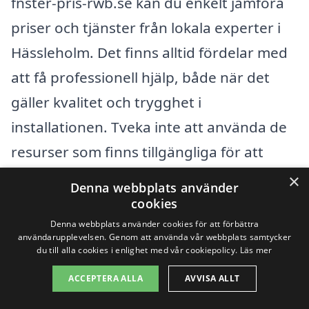
fnster-pris-rwb.se kan du enkelt jämföra
priser och tjänster från lokala experter i
Hässleholm. Det finns alltid fördelar med
att få professionell hjälp, både när det
gäller kvalitet och trygghet i
installationen. Tveka inte att använda de
resurser som finns tillgängliga för att
göra en informerad och kostnadseffektiv
×
Denna webbplats använder
investering i ditt hem.
cookies
Denna webbplats använder cookies för att förbättra
användarupplevelsen. Genom att använda vår webbplats samtycker
Få 3 erbjudanden, gratis och utan
du till alla cookies i enlighet med vår cookiepolicy.
Läs mer
förpliktelser
ACCEPTERA ALLA
AVVISA ALLT