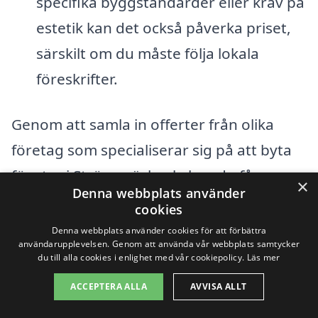
specifika byggstandarder eller krav på
estetik kan det också påverka priset,
särskilt om du måste följa lokala
föreskrifter.
Genom att samla in offerter från olika
företag som specialiserar sig på att byta
fönster i Strömsnäsbruk, kan du få en
×
Denna webbplats använder
bättre förståelse för det pris du kan
cookies
förvänta dig. Det är en bra idé att jämföra
Denna webbplats använder cookies för att förbättra
användarupplevelsen. Genom att använda vår webbplats samtycker
pris och tjänster för att hitta det bästa
du till alla cookies i enlighet med vår cookiepolicy.
Läs mer
erbjudandet för just dina behov.
ACCEPTERA ALLA
AVVISA ALLT
Kundrecensioner och referenser kan