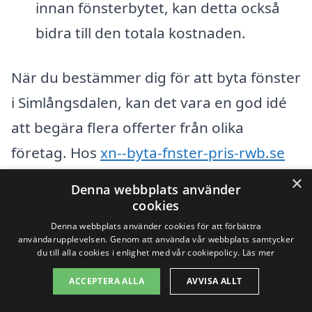
innan fönsterbytet, kan detta också
bidra till den totala kostnaden.
När du bestämmer dig för att byta fönster
i Simlångsdalen, kan det vara en god idé
att begära flera offerter från olika
företag. Hos
xn--byta-fnster-pris-rwb.se
kan du enkelt jämföra priser och tjänster
×
Denna webbplats använder
för att hitta det bästa erbjudandet i ditt
cookies
område. Genom att ta del av
Denna webbplats använder cookies för att förbättra
användarupplevelsen. Genom att använda vår webbplats samtycker
rekommendationer och omdömen från
du till alla cookies i enlighet med vår cookiepolicy.
Läs mer
andra kunder får du även en känsla för
ACCEPTERA ALLA
AVVISA ALLT
vilken service du kan förvänta dig.