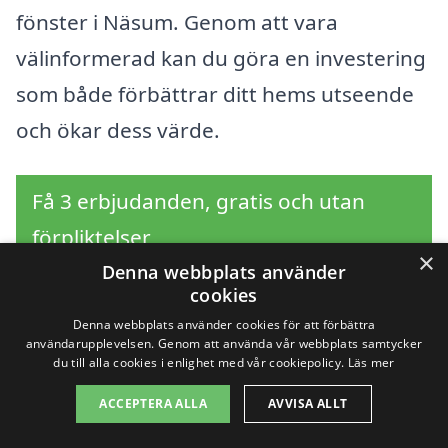
fönster i Näsum. Genom att vara
välinformerad kan du göra en investering
som både förbättrar ditt hems utseende
och ökar dess värde.
Få 3 erbjudanden, gratis och utan
förpliktelser
×
Denna webbplats använder
cookies
Denna webbplats använder cookies för att förbättra
Sök efter en
användarupplevelsen. Genom att använda vår webbplats samtycker
du till alla cookies i enlighet med vår cookiepolicy.
Läs mer
professionell för byta
ACCEPTERA ALLA
AVVISA ALLT
fönster i andra städer