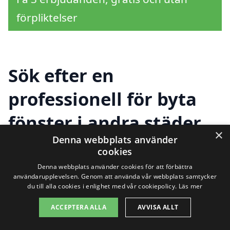
förpliktelser
Sök efter en
professionell för byta
fönster i andra städer
×
Denna webbplats använder
nära Mala
cookies
Denna webbplats använder cookies för att förbättra
användarupplevelsen. Genom att använda vår webbplats samtycker
Att byta fönster i
Malå
är en viktig
du till alla cookies i enlighet med vår cookiepolicy.
Läs mer
investering i ditt hem, både för förbättrad
ACCEPTERA ALLA
AVVISA ALLT
energieffektivitet och för estetisk