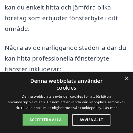
kan du enkelt hitta och jämföra olika
företag som erbjuder fönsterbyte i ditt
område.
Några av de närliggande städerna där du
kan hitta professionella fönsterbyte-
tjänster inkluderar:
×
Denna webbplats använder
Storfors
cookies
Denna webbplats använder cookies för att förbättra
Filipstad
användarupplevelsen. Genom att använda vår webbplats samtycker
du till alla cookies i enlighet med vår cookiepolicy.
Läs mer
Kopparberg
ACCEPTERA ALLA
AVVISA ALLT
Hagfors