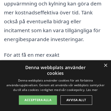
uppvärmning och kylning kan göra dem
mer kostnadseffektiva över tid. Tänk
också på eventuella bidrag eller
incitament som kan vara tillgängliga för
energibesparande investeringar.
För att få en mer exakt
kostnadsuppskattning för att byta fönster
×
Denna webbplats använder
i Kosta kan det vara klokt att använda en
cookies
plattform som xn--byta-fnster-pris-
Denna webbplats använder cookies för att förbättra
användarupplevelsen. Genom att använda vår webbplats samtycker
rwb.se. Här kan du enkelt få erbjudanden
du till alla cookies i enlighet med vår cookiepolicy.
Läs mer
från olika lokala företag och jämföra
ACCEPTERA ALLA
AVVISA ALLT
deras priser och tjänster. Gör det bästa