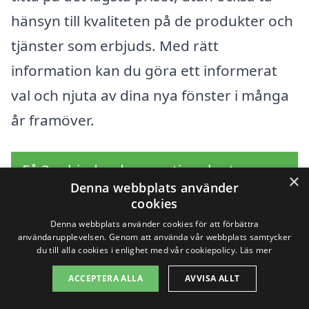
hänsyn till kvaliteten på de produkter och
tjänster som erbjuds. Med rätt
information kan du göra ett informerat
val och njuta av dina nya fönster i många
år framöver.
Få 3 erbjudanden, gratis och utan
×
Denna webbplats använder
förpliktelser
cookies
Denna webbplats använder cookies för att förbättra
användarupplevelsen. Genom att använda vår webbplats samtycker
du till alla cookies i enlighet med vår cookiepolicy.
Läs mer
Sök efter en
ACCEPTERA ALLA
AVVISA ALLT
professionell för byta