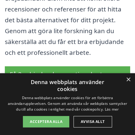
recensioner och referenser för att hitta
det bästa alternativet för ditt projekt.
Genom att göra lite forskning kan du
säkerställa att du får ett bra erbjudande
och ett professionellt arbete.
Få 3 erbjudanden, gratis och utan
×
Denna webbplats använder
förpliktelser
cookies
Denna webbplats använder cookies för att förbättra
användarupplevelsen. Genom att använda vår webbplats samtycker
du till alla cookies i enlighet med vår cookiepolicy.
Läs mer
Sök efter en
ACCEPTERA ALLA
AVVISA ALLT
professionell för byta