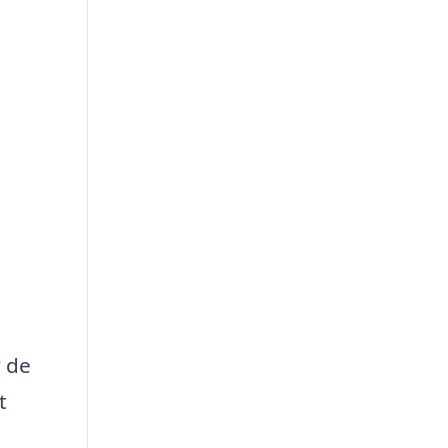
v de
t