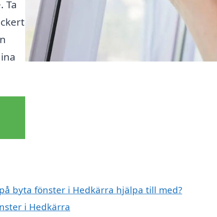
. Ta
ackert
en
dina
på byta fönster i Hedkärra hjälpa till med?
önster i Hedkärra