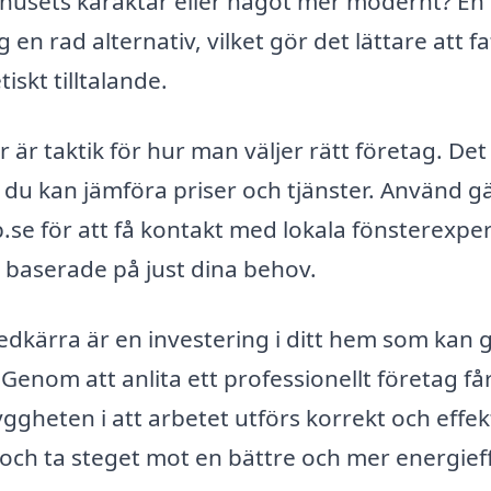
 husets karaktär eller något mer modernt? En
 en rad alternativ, vilket gör det lättare att fa
iskt tilltalande.
 är taktik för hur man väljer rätt företag. Det
att du kan jämföra priser och tjänster. Använd 
.se för att få kontakt med lokala fönsterexper
 baserade på just dina behov.
edkärra är en investering i ditt hem som kan 
Genom att anlita ett professionellt företag få
yggheten i att arbetet utförs korrekt och effekt
v och ta steget mot en bättre och mer energief