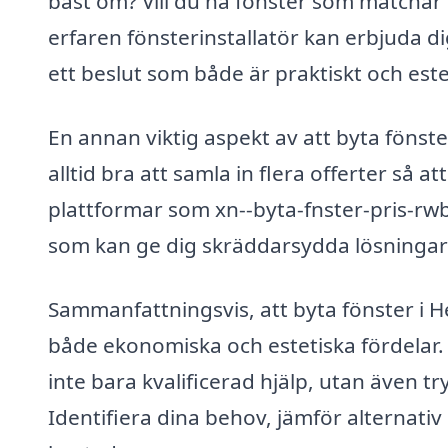
bäst om? Vill du ha fönster som matchar
erfaren fönsterinstallatör kan erbjuda dig
ett beslut som både är praktiskt och estet
En annan viktig aspekt av att byta fönster
alltid bra att samla in flera offerter så 
plattformar som xn--byta-fnster-pris-rwb
som kan ge dig skräddarsydda lösningar
Sammanfattningsvis, att byta fönster i H
både ekonomiska och estetiska fördelar. 
inte bara kvalificerad hjälp, utan även tr
Identifiera dina behov, jämför alternati