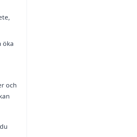
ete,
h öka
er och
 kan
 du