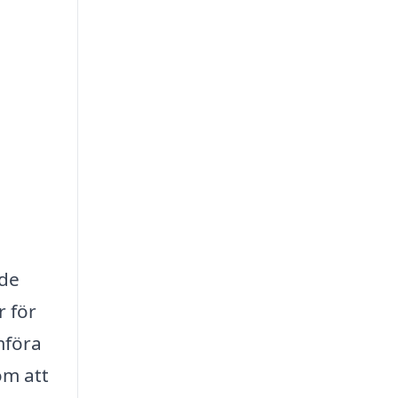
nde
r för
mföra
om att