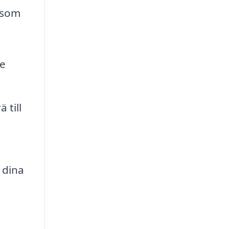
r som
e
 till
 dina