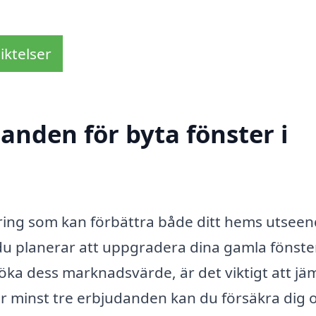
iktelser
danden för byta fönster i
ering som kan förbättra både ditt hems utsee
du planerar att uppgradera dina gamla fönste
t öka dess marknadsvärde, är det viktigt att jä
tar minst tre erbjudanden kan du försäkra dig 