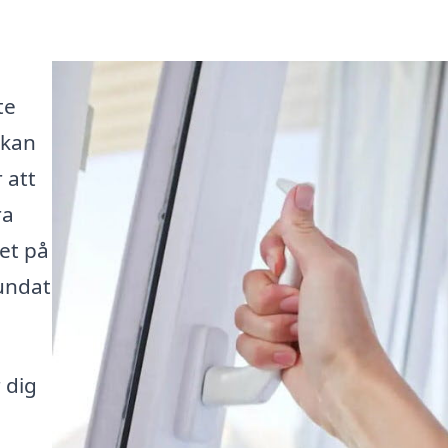
te
 kan
 att
ra
det på
rundat
 dig