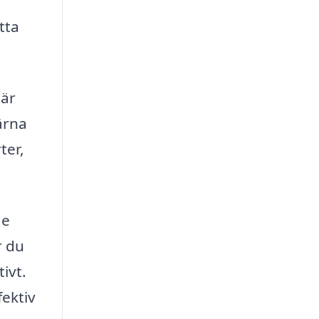
tta
 är
gärna
ter,
ge
r du
ivt.
fektiv