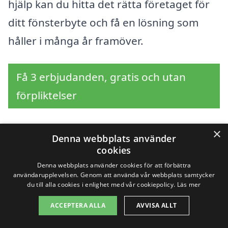
hjälp kan du hitta det rätta företaget för
ditt fönsterbyte och få en lösning som
håller i många år framöver.
Få 3 erbjudanden, gratis och utan
förpliktelser
×
Denna webbplats använder
Sök efter en
cookies
Denna webbplats använder cookies för att förbättra
professionell för byta
användarupplevelsen. Genom att använda vår webbplats samtycker
du till alla cookies i enlighet med vår cookiepolicy.
Läs mer
fönster i andra städer
ACCEPTERA ALLA
AVVISA ALLT
nära Halltorp