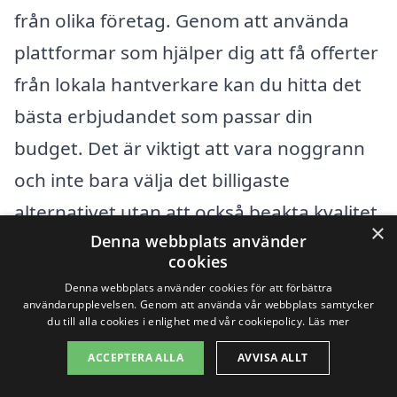
från olika företag. Genom att använda
plattformar som hjälper dig att få offerter
från lokala hantverkare kan du hitta det
bästa erbjudandet som passar din
budget. Det är viktigt att vara noggrann
och inte bara välja det billigaste
alternativet utan att också beakta kvalitet
×
Denna webbplats använder
och service. En investering i nya fönster
cookies
handlar inte bara om pris, utan också om
Denna webbplats använder cookies för att förbättra
värdet på ditt hem och din komfort.
användarupplevelsen. Genom att använda vår webbplats samtycker
du till alla cookies i enlighet med vår cookiepolicy.
Läs mer
ACCEPTERA ALLA
AVVISA ALLT
Få 3 erbjudanden, gratis och utan