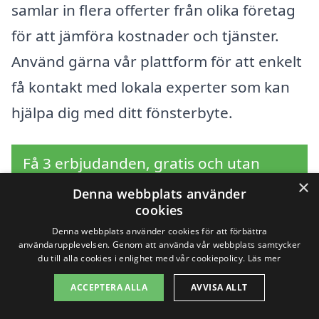
samlar in flera offerter från olika företag
för att jämföra kostnader och tjänster.
Använd gärna vår plattform för att enkelt
få kontakt med lokala experter som kan
hjälpa dig med ditt fönsterbyte.
Få 3 erbjudanden, gratis och utan
×
förpliktelser
Denna webbplats använder
cookies
Denna webbplats använder cookies för att förbättra
användarupplevelsen. Genom att använda vår webbplats samtycker
du till alla cookies i enlighet med vår cookiepolicy.
Läs mer
Sök efter en
ACCEPTERA ALLA
AVVISA ALLT
professionell för byta