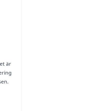
et är
ering
sen.