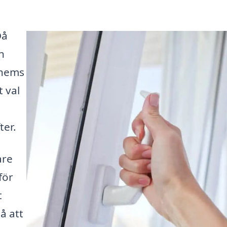
Då
n
 hems
 val
ter.
are
för
t
å att