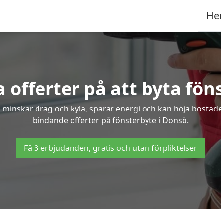
He
 offerter på att byta fön
 minskar drag och kyla, sparar energi och kan höja bostaden
bindande offerter på fönsterbyte i Donsö.
Få 3 erbjudanden, gratis och utan förpliktelser