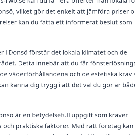
-rwb.se kan du få flera offerter från lokala f
nsö, vilket gör det enkelt att jämföra priser 
relser kan du fatta ett informerat beslut som
 i Donsö förstår det lokala klimatet och de
rådet. Detta innebär att du får fönsterlösning
åde väderförhållandena och de estetiska krav
kan känna dig trygg i att det val du gör är båd
onsö är en betydelsefull uppgift som kräver
och praktiska faktorer. Med rätt företag kan