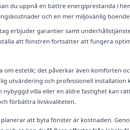
kan du uppnå en bättre energiprestanda i h
ningskostnader och en mer miljövänlig boende
ag erbjuder garantier samt underhållstjänst
tälla att fönstren fortsätter att fungera opti
ra om estetik; det påverkar även komforten o
lig utvärdering och professionell installation 
 nybyggd villa eller en äldre fastighet kan rät
ch förbättra livskvaliteten.
 planerar att byta fönster är kostnaden. Gen