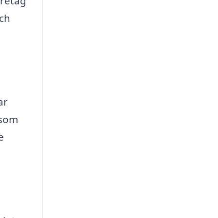
öretag
och
ar
 som
e