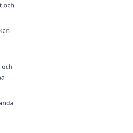
t och
 kan
C och
na
tanda