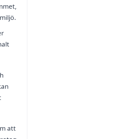
emmet,
miljö.
er
malt
ch
kan
t
om att