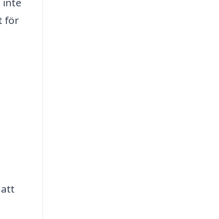
 inte
t för
 att