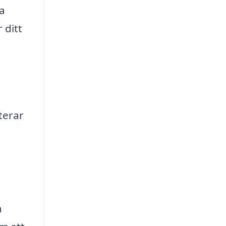
a
 ditt
terar
a