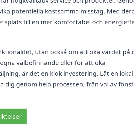
du får högkvalitativ service och produkter. Gen
dvika potentiella kostsamma misstag. Med der
etsplats till en mer komfortabel och energieffe
nktionalitet, utan också om att öka värdet på 
 egna välbefinnande eller för att öka
ljning, är det en klok investering. Låt en lokal
 dig genom hela processen, från val av fönster
iktelser