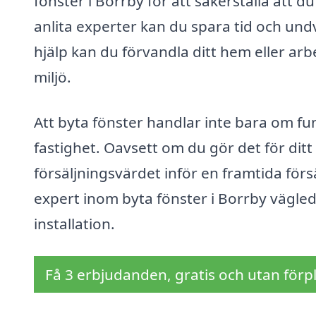
fönster i Borrby för att säkerställa att 
anlita experter kan du spara tid och un
hjälp kan du förvandla ditt hem eller arb
miljö.
Att byta fönster handlar inte bara om fu
fastighet. Oavsett om du gör det för ditt
försäljningsvärdet inför en framtida försä
expert inom byta fönster i Borrby vägleda
installation.
Få 3 erbjudanden, gratis och utan förpl