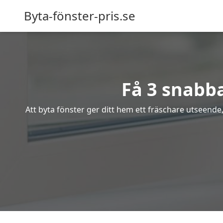
Byta-fönster-pris.se
Få 3 snabba
Att byta fönster ger ditt hem ett fräschare utseende,