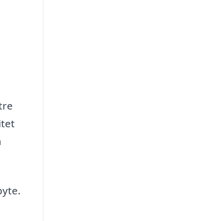
tre
itet
a
byte.