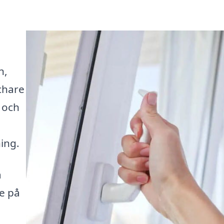
n,
chare
 och
ing.
å
de på