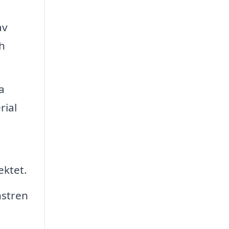
av
h
a
rial
ektet.
nstren