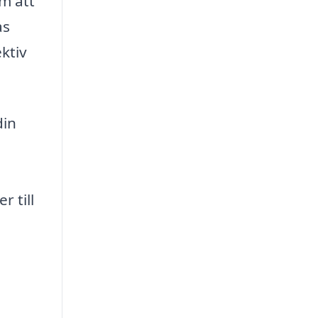
om att
as
ktiv
din
 till