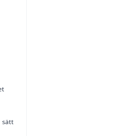
et
 sätt