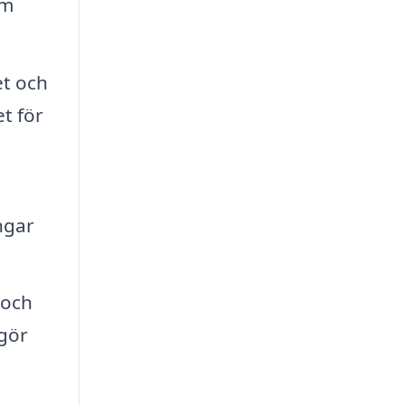
om
et och
et för
ingar
 och
 gör