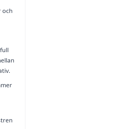
r och
full
mellan
tiv.
ommer
stren