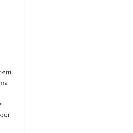
 hem.
nna
v
 gör