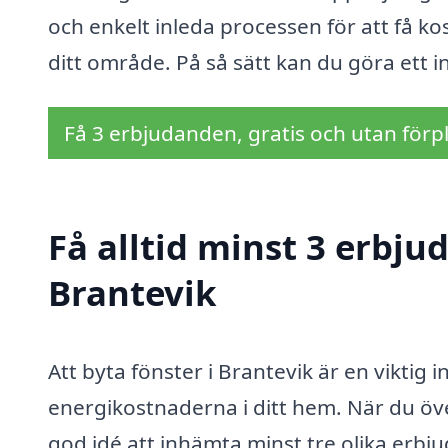
och enkelt inleda processen för att få kos
ditt område. På så sätt kan du göra ett i
Få 3 erbjudanden, gratis och utan förpl
Få alltid minst 3 erbju
Brantevik
Att byta fönster i Brantevik är en vikti
energikostnaderna i ditt hem. När du öve
god idé att inhämta minst tre olika erbj