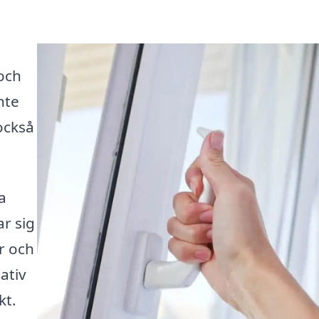
 och
nte
också
a
ar sig
r och
ativ
kt.