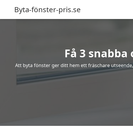
Byta-fönster-pris.se
Få 3 snabba o
Att byta fönster ger ditt hem ett fräschare utseende,