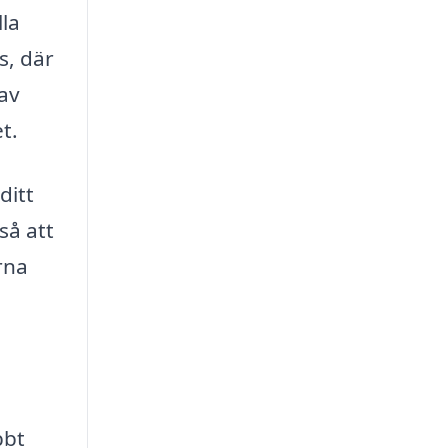
lla
s, där
 av
t.
ditt
så att
rna
bbt