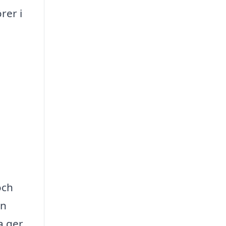
rer i
och
en
a ger