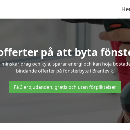
He
fferter på att byta fönst
 minskar drag och kyla, sparar energi och kan höja bostaden
bindande offerter på fönsterbyte i Brantevik.
Få 3 erbjudanden, gratis och utan förpliktelser