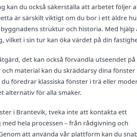
g kan du också säkerställa att arbetet följer a
a är särskilt viktigt om du bor i ett äldre hu
l byggnadens struktur och historia. Med hjälp
 vilket i sin tur kan öka värdet på din fastighe
 åtgärd, det kan också förvandla utseendet på 
r och material kan du skräddarsy dina fönster 
 du föredrar klassiska fönster i trä eller mode
et alternativ för alla smaker.
ster i Brantevik, tveka inte att kontakta ett
g med hela processen – från rådgivning och
g. Genom att använda vår plattform kan du sna