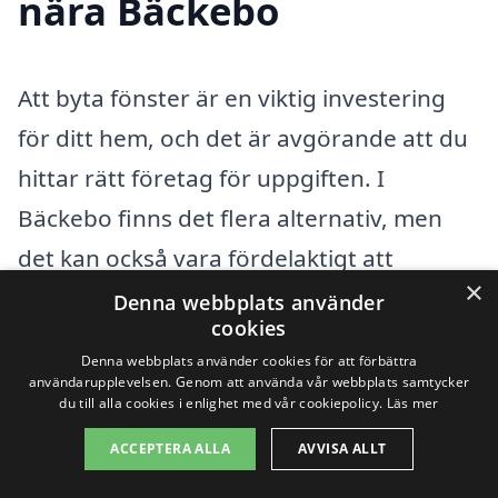
nära Bäckebo
Att byta fönster är en viktig investering
för ditt hem, och det är avgörande att du
hittar rätt företag för uppgiften. I
Bäckebo finns det flera alternativ, men
det kan också vara fördelaktigt att
×
överväga företag i närliggande städer.
Denna webbplats använder
cookies
Genom att göra det kan du få olika
Denna webbplats använder cookies för att förbättra
erbjudanden och potentiellt hitta bättre
användarupplevelsen. Genom att använda vår webbplats samtycker
du till alla cookies i enlighet med vår cookiepolicy.
Läs mer
priser eller tjänster. Här är några städer i
ACCEPTERA ALLA
AVVISA ALLT
närheten av Bäckebo där du kan söka
efter professionella fönsterbyte: