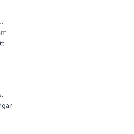
tt
som
tt
a.
ngar