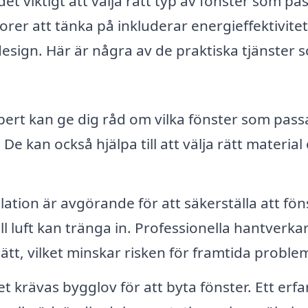
det viktigt att välja rätt typ av fönster som pa
orer att tänka på inkluderar energieffektivitet
 design. Här är några av de praktiska tjänster 
ert kan ge dig råd om vilka fönster som pass
De kan också hjälpa till att välja rätt material
llation är avgörande för att säkerställa att fö
l luft kan tränga in. Professionella hantverka
ätt, vilket minskar risken för framtida proble
det krävas bygglov för att byta fönster. Ett erfa