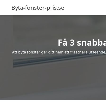
Byta-fönster-pris.se
Få 3 snabba
Att byta fönster ger ditt hem ett fräschare utseende,