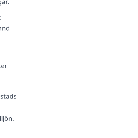
ar.
,
hand
ter
ostads
ljön.