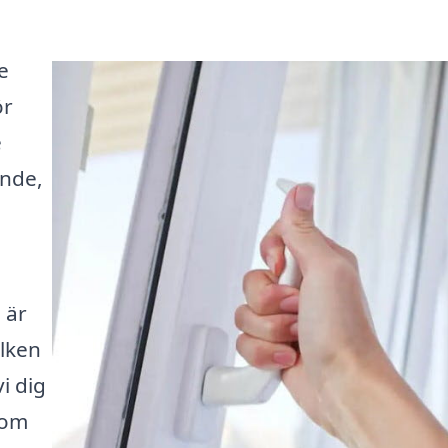
e
ör
e
ende,
 är
ilken
vi dig
som