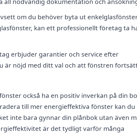
era all nödvändig dokumentation och ansökning
sett om du behöver byta ut enkelglasfönster
asfönster, kan ett professionellt företag ta 
ag erbjuder garantier och service efter
du är nöjd med ditt val och att fönstren fortsät
fönster också ha en positiv inverkan på din b
adera till mer energieffektiva fönster kan du
et inte bara gynnar din plånbok utan även mi
ieffektivitet är det tydligt varför många