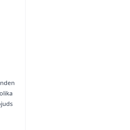
danden
olika
bjuds