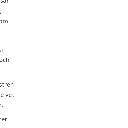
ssar
,
som
ar
 och
nstren
re vet
m.
ret