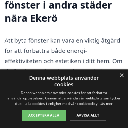
fönster i andra städer
nära Ekerö
Att byta fönster kan vara en viktig åtgärd
för att förbättra både energi-
effektiviteten och estetiken i ditt hem. Om
du funderar på att byta fönster i Ekerö,
×
Denna webbplats använder
finns det en mängd alternativ att
cookies
överväga i närområdet. Du kan enkelt få
Denna webbplats använder cookies för att förbättra
användarupplevelsen. Genom att använda vår webbplats samtycker
hjälp av professionella hantverkare som
du till alla cookies i enlighet med vår cookiepolicy.
Läs mer
är specialiserade på fönsterbyten och
ACCEPTERA ALLA
AVVISA ALLT
som kan ge dig skräddarsydda lösningar