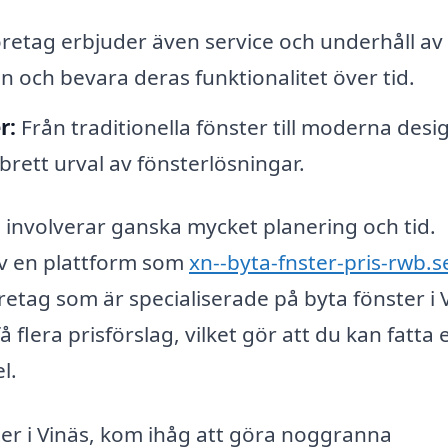
etag erbjuder även service och underhåll av
en och bevara deras funktionalitet över tid.
r:
Från traditionella fönster till moderna desi
brett urval av fönsterlösningar.
 involverar ganska mycket planering och tid.
av en plattform som
xn--byta-fnster-pris-rwb.s
öretag som är specialiserade på byta fönster i 
flera prisförslag, vilket gör att du kan fatta e
l.
ter i Vinäs, kom ihåg att göra noggranna