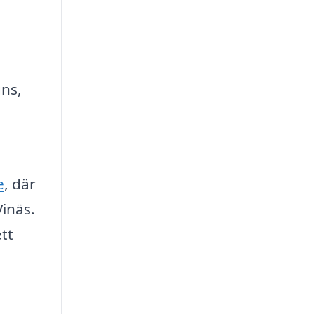
gns,
e
, där
Vinäs.
tt