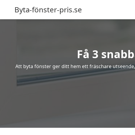
Byta-fönster-pris.se
Få 3 snabba
Att byta fönster ger ditt hem ett fräschare utseende,