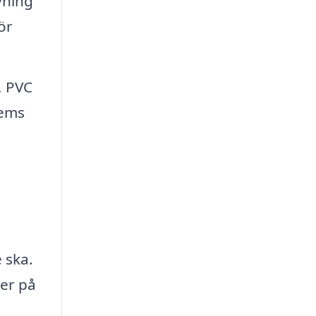
vning
ör
, PVC
hems
 ska.
er på