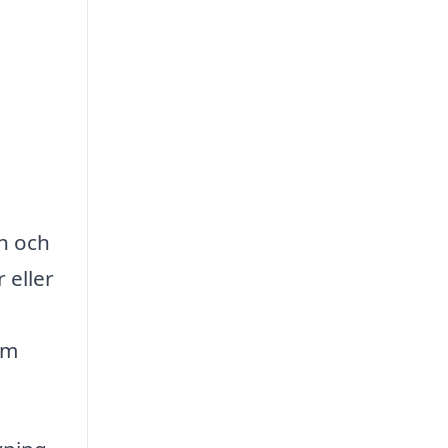
en och
 eller
om