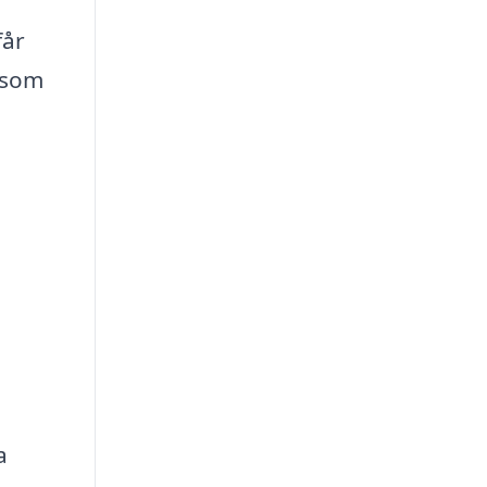
får
m som
a