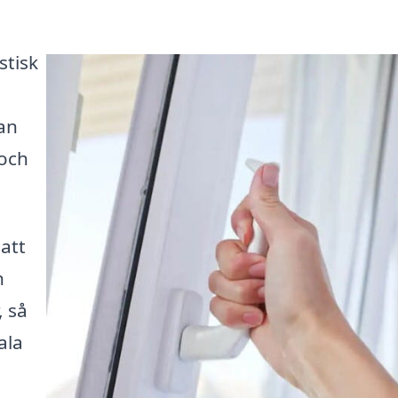
stisk
an
 och
 att
n
, så
ala