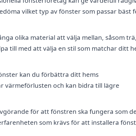
ionella fönsterföretag kan ge värdefull rådgi
 bedöma vilket typ av fönster som passar bäst f
nga olika material att välja mellan, såsom trä
 till med att välja en stil som matchar ditt 
nster kan du förbättra ditt hems
r värmeförlusten och kan bidra till lägre
avgörande för att fönstren ska fungera som de
arenheten som krävs för att installera fönst