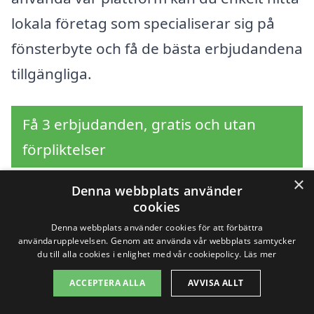
lokala företag som specialiserar sig på
fönsterbyte och få de bästa erbjudandena
tillgängliga.
Få 3 erbjudanden, gratis och utan
förpliktelser
×
Denna webbplats använder
cookies
Sök efter en
Denna webbplats använder cookies för att förbättra
användarupplevelsen. Genom att använda vår webbplats samtycker
professionell för byta
du till alla cookies i enlighet med vår cookiepolicy.
Läs mer
fönster i andra städer
ACCEPTERA ALLA
AVVISA ALLT