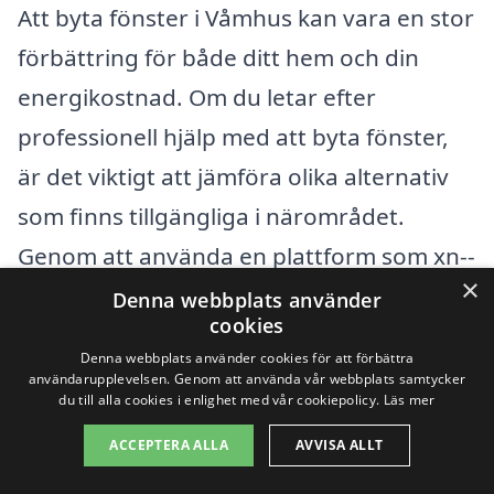
Att byta fönster i Våmhus kan vara en stor
förbättring för både ditt hem och din
energikostnad. Om du letar efter
professionell hjälp med att byta fönster,
är det viktigt att jämföra olika alternativ
som finns tillgängliga i närområdet.
Genom att använda en plattform som xn--
×
byta-fnster-pris-rwb.se kan du enkelt få
Denna webbplats använder
cookies
kontakt med pålitliga företag som
Denna webbplats använder cookies för att förbättra
specialiserar sig på fönsterbyte.
användarupplevelsen. Genom att använda vår webbplats samtycker
du till alla cookies i enlighet med vår cookiepolicy.
Läs mer
Det finns flera företag i närliggande
ACCEPTERA ALLA
AVVISA ALLT
städer som erbjuder tjänster för byta