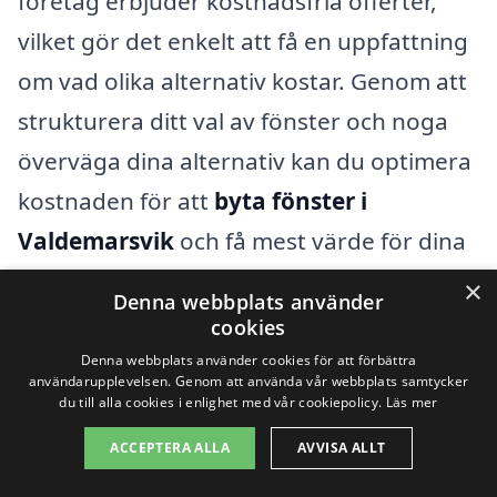
företag erbjuder kostnadsfria offerter,
vilket gör det enkelt att få en uppfattning
om vad olika alternativ kostar. Genom att
strukturera ditt val av fönster och noga
överväga dina alternativ kan du optimera
kostnaden för att
byta fönster i
Valdemarsvik
och få mest värde för dina
pengar.
×
Denna webbplats använder
cookies
Få 3 erbjudanden, gratis och utan
Denna webbplats använder cookies för att förbättra
användarupplevelsen. Genom att använda vår webbplats samtycker
förpliktelser
du till alla cookies i enlighet med vår cookiepolicy.
Läs mer
ACCEPTERA ALLA
AVVISA ALLT