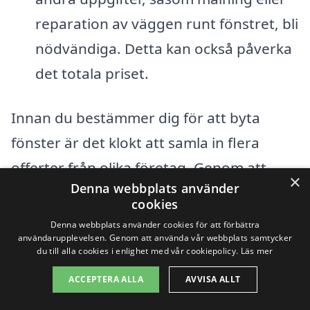
reparation av väggen runt fönstret, bli
nödvändiga. Detta kan också påverka
det totala priset.
Innan du bestämmer dig för att byta
fönster är det klokt att samla in flera
offerter från olika företag. Genom att
×
Denna webbplats använder
använda vår plattform,
xn--byta-fnster-
cookies
pris-rwb.se
, kan du enkelt jämföra priser
Denna webbplats använder cookies för att förbättra
användarupplevelsen. Genom att använda vår webbplats samtycker
och tjänster från olika fackmän i ditt
du till alla cookies i enlighet med vår cookiepolicy.
Läs mer
område. Att få olika perspektiv ger dig en
ACCEPTERA ALLA
AVVISA ALLT
bättre uppfattning om vad som är ett