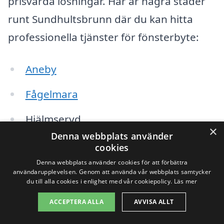
prisvärda lösningar. Här är några städer
runt Sundhultsbrunn där du kan hitta
professionella tjänster för fönsterbyte:
Aneby
Fågelmara
Hjälmseryd
×
Denna webbplats använder
Mullsjö
cookies
Denna webbplats använder cookies för att förbättra
Nässjö
användarupplevelsen. Genom att använda vår webbplats samtycker
du till alla cookies i enlighet med vår cookiepolicy.
Läs mer
Smålandsstenar
ACCEPTERA ALLA
AVVISA ALLT
Tranås