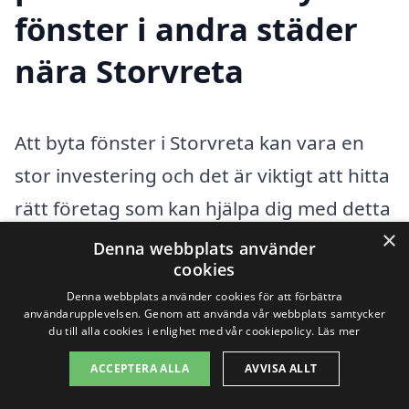
fönster i andra städer
nära Storvreta
Att byta fönster i Storvreta kan vara en
stor investering och det är viktigt att hitta
rätt företag som kan hjälpa dig med detta
×
projekt. Oavsett om du vill förbättra
Denna webbplats använder
cookies
energikostnaderna, öka värdet på din
Denna webbplats använder cookies för att förbättra
fastighet eller helt enkelt fräscha upp
användarupplevelsen. Genom att använda vår webbplats samtycker
du till alla cookies i enlighet med vår cookiepolicy.
Läs mer
utseendet på ditt hem, finns det flera
alternativ att överväga. Genom att
ACCEPTERA ALLA
AVVISA ALLT
använda xn--byta-fnster-pris-rwb.se får