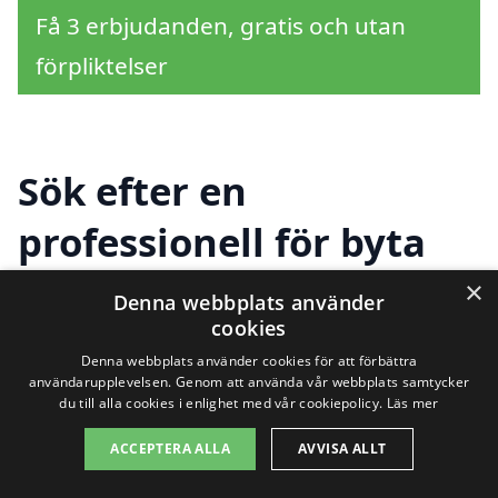
Få 3 erbjudanden, gratis och utan
förpliktelser
Sök efter en
professionell för byta
fönster i andra städer
×
Denna webbplats använder
cookies
nära Spjutstorp
Denna webbplats använder cookies för att förbättra
användarupplevelsen. Genom att använda vår webbplats samtycker
du till alla cookies i enlighet med vår cookiepolicy.
Läs mer
Att byta fönster i Spjutstorp kan vara en
ACCEPTERA ALLA
AVVISA ALLT
utmaning, men det finns hjälp att få.