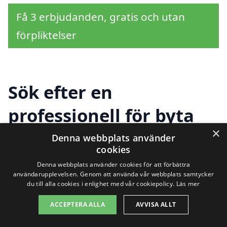
Få 3 erbjudanden, gratis och utan
förpliktelser
Sök efter en
professionell för byta
×
fönster i andra städer
Denna webbplats använder
cookies
nära Sövde
Denna webbplats använder cookies för att förbättra
användarupplevelsen. Genom att använda vår webbplats samtycker
du till alla cookies i enlighet med vår cookiepolicy.
Läs mer
Att byta fönster i Sövde kan verka som en
ACCEPTERA ALLA
AVVISA ALLT
stor uppgift, men med rätt hjälp kan