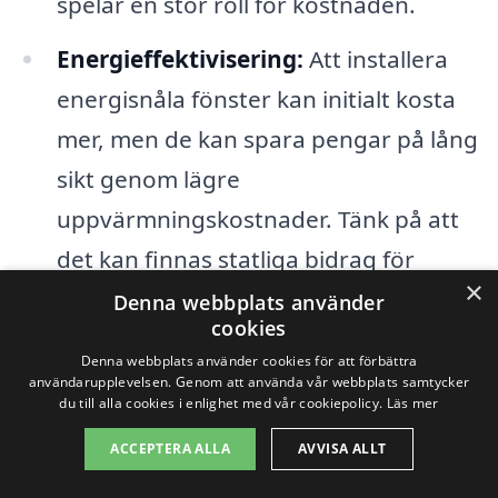
spelar en stor roll för kostnaden.
Energieffektivisering:
Att installera
energisnåla fönster kan initialt kosta
mer, men de kan spara pengar på lång
sikt genom lägre
uppvärmningskostnader. Tänk på att
det kan finnas statliga bidrag för
×
dessa investeringar.
Denna webbplats använder
cookies
Denna webbplats använder cookies för att förbättra
Genom att ha en klar förståelse för
användarupplevelsen. Genom att använda vår webbplats samtycker
du till alla cookies i enlighet med vår cookiepolicy.
Läs mer
ovanstående faktorer kan du bättre
förbereda dig för vad det kan kosta att
ACCEPTERA ALLA
AVVISA ALLT
byta fönster i Sollebrunn. Använd gärna