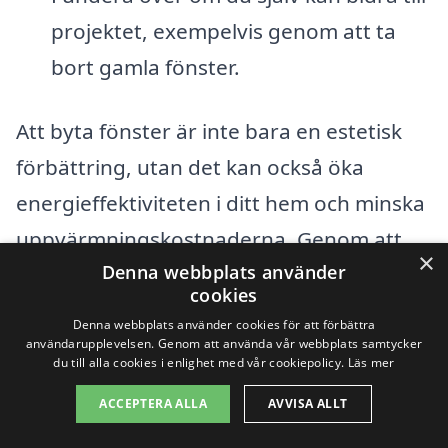
projektet, exempelvis genom att ta
bort gamla fönster.
Att byta fönster är inte bara en estetisk
förbättring, utan det kan också öka
energieffektiviteten i ditt hem och minska
uppvärmningskostnaderna. Genom att
×
Denna webbplats använder
noggrant överväga de olika faktorerna
cookies
som påverkar priset kan du fatta ett
Denna webbplats använder cookies för att förbättra
informerat beslut och hitta de bästa
användarupplevelsen. Genom att använda vår webbplats samtycker
du till alla cookies i enlighet med vår cookiepolicy.
Läs mer
alternativen för ditt fönsterbyte i
ACCEPTERA ALLA
AVVISA ALLT
Skeppshult. Låt oss hjälpa dig att hitta rätt