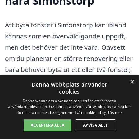
nära Simonstorp
Att byta fönster i Simonstorp kan ibland
kännas som en överväldigande uppgift,
men det behöver det inte vara. Oavsett
om du planerar en större renovering eller
bara behöver byta ut ett eller två fönster,
finns det hjälp att få i det närliggande
×
Denna webbplats använder
området. Genom vår plattform kan du
cookies
Denna webbplats använder cookies för att förbättra
enkelt hitta professionella företag som
användarupplevelsen. Genom att använda vår webbplats samtycker
erbjuder tjänster för byta fönster i
du till alla cookies i enlighet med vår cookiepolicy.
Läs mer
Simonstorp och omkringliggande städer.
ACCEPTERA ALLA
AVVISA ALLT