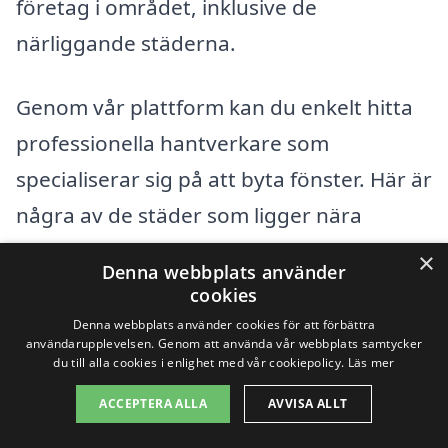
företag i området, inklusive de
närliggande städerna.
Genom vår plattform kan du enkelt hitta
professionella hantverkare som
specialiserar sig på att byta fönster. Här är
några av de städer som ligger nära
Rundvik där du kan hitta hjälp:
×
Denna webbplats använder
cookies
Nordmaling
Denna webbplats använder cookies för att förbättra
användarupplevelsen. Genom att använda vår webbplats samtycker
Örnsköldsvik
du till alla cookies i enlighet med vår cookiepolicy.
Läs mer
ACCEPTERA ALLA
AVVISA ALLT
Umeå