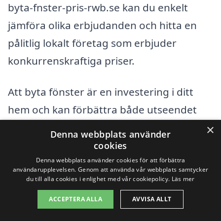
byta-fnster-pris-rwb.se kan du enkelt
jämföra olika erbjudanden och hitta en
pålitlig lokalt företag som erbjuder
konkurrenskraftiga priser.
Att byta fönster är en investering i ditt
hem och kan förbättra både utseendet
och energibesparingen. Genom att
×
Denna webbplats använder
noggrant överväga dina alternativ och
cookies
Denna webbplats använder cookies för att förbättra
inhämtar flera offerter får du en bättre
användarupplevelsen. Genom att använda vår webbplats samtycker
möjlighet att göra ett informerat val. Ta
du till alla cookies i enlighet med vår cookiepolicy.
Läs mer
steget mot att förnya dina fönster i
ACCEPTERA ALLA
AVVISA ALLT
Rättarboda idag!