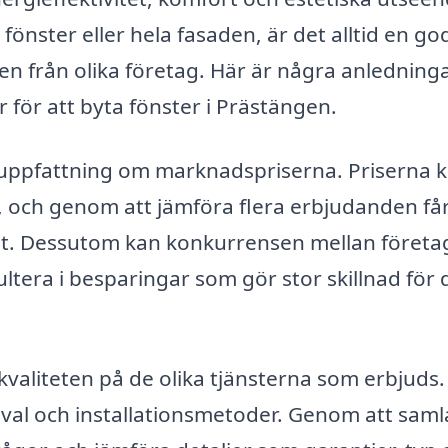
önster eller hela fasaden, är det alltid en go
n från olika företag. Här är några anledningar
ter för att byta fönster i Prästängen.
e uppfattning om marknadspriserna. Priserna 
er, och genom att jämföra flera erbjudanden få
igt. Dessutom kan konkurrensen mellan företa
esultera i besparingar som gör stor skillnad för 
kvaliteten på de olika tjänsterna som erbjuds.
alval och installationsmetoder. Genom att saml