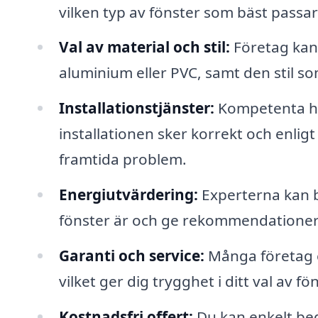
vilken typ av fönster som bäst passar
Val av material och stil:
Företag kan h
aluminium eller PVC, samt den stil 
Installationstjänster:
Kompetenta ha
installationen sker korrekt och enlig
framtida problem.
Energiutvärdering:
Experterna kan 
fönster är och ge rekommendationer
Garanti och service:
Många företag e
vilket ger dig trygghet i ditt val av fön
Kostnadsfri offert:
Du kan enkelt begä