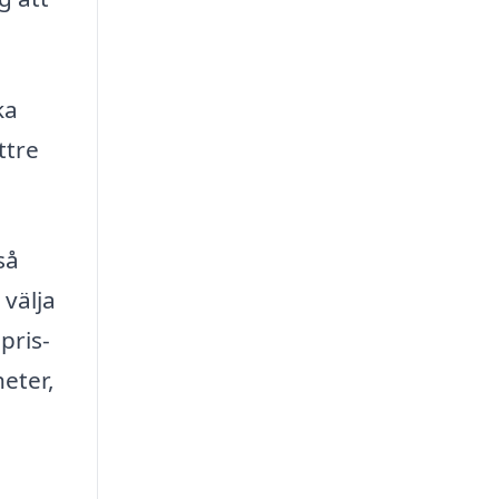
ka
ttre
så
 välja
pris-
heter,