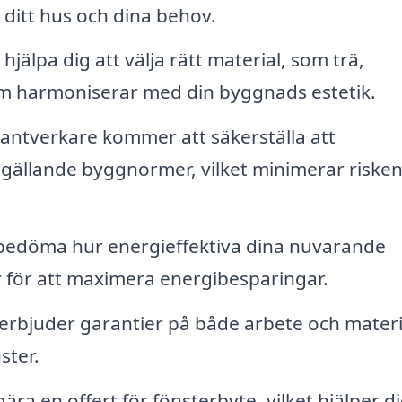
 ditt hus och dina behov.
jälpa dig att välja rätt material, som trä,
som harmoniserar med din byggnads estetik.
ntverkare kommer att säkerställa att
t gällande byggnormer, vilket minimerar risken
bedöma hur energieffektiva dina nuvarande
 för att maximera energibesparingar.
rbjuder garantier på både arbete och materi
ster.
ra en offert för fönsterbyte, vilket hjälper di