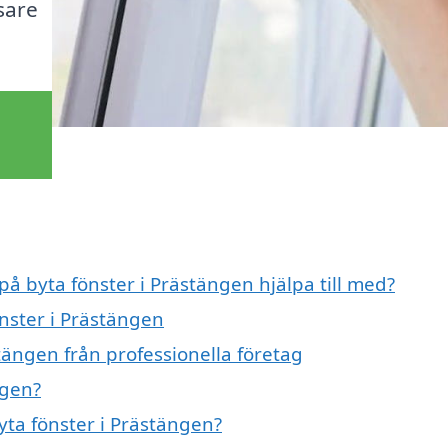
sare
på byta fönster i Prästängen hjälpa till med?
önster i Prästängen
tängen från professionella företag
ngen?
byta fönster i Prästängen?