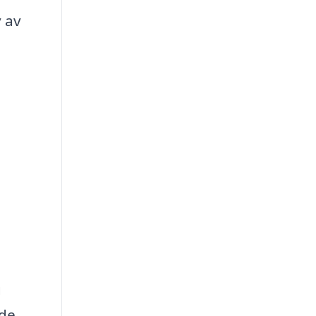
v av
g
de.