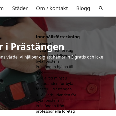
m
Städer
Om / kontakt
Blogg
Innehållsförteckning
r i Prästängen
gömma
1
Vad kan ett företag
som är specialiserat på
s värde. Vi hjälper dig att hämta in 3 gratis och icke
byta fönster i
Prästängen hjälpa till
med?
2
Få alltid minst 3
erbjudanden för byta
fönster i Prästängen
3
Få 3 erbjudanden för
byta fönster i
Prästängen från
professionella företag