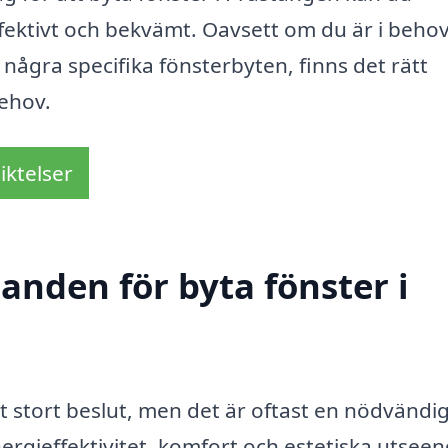
ffektivt och bekvämt. Oavsett om du är i beho
några specifika fönsterbyten, finns det rätt
behov.
iktelser
danden för byta fönster i
tt stort beslut, men det är oftast en nödvändi
nergieffektivitet, komfort och estetiska utseen