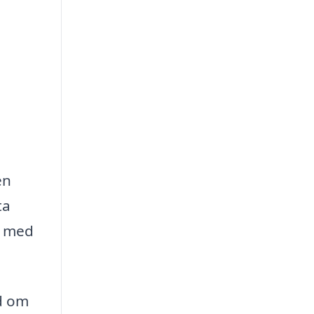
en
ta
g med
d om