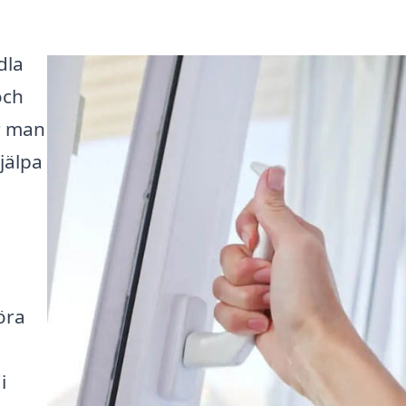
dla
och
r man
hjälpa
öra
i