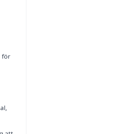
 för
al,
g att