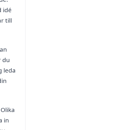
d idé
 till
kan
r du
g leda
din
 Olika
a in