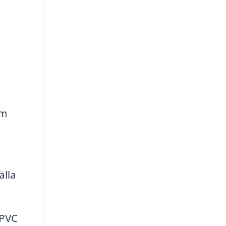
om
älla
 PVC