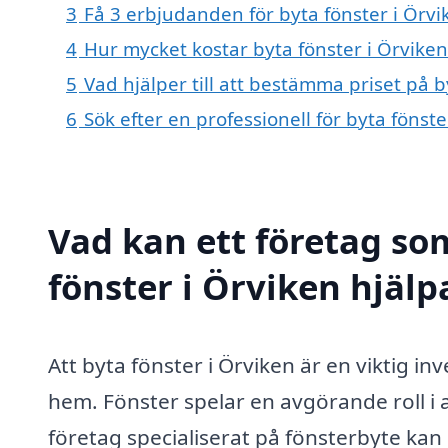
3
Få 3 erbjudanden för byta fönster i Örvi
4
Hur mycket kostar byta fönster i Örviken
5
Vad hjälper till att bestämma priset på b
6
Sök efter en professionell för byta fönst
Vad kan ett företag som
fönster i Örviken hjälp
Att byta fönster i Örviken är en viktig inv
hem. Fönster spelar en avgörande roll i 
företag specialiserat på fönsterbyte kan