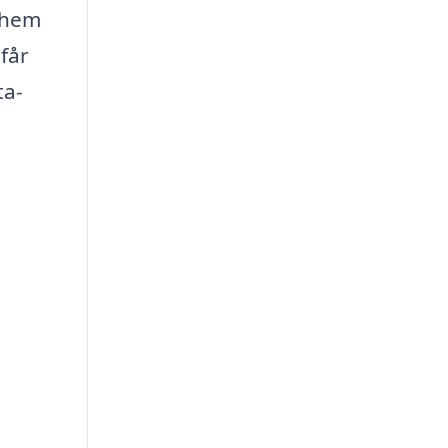
t hem
får
ta-