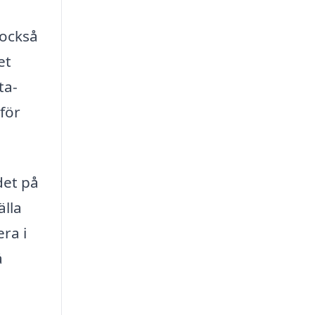
 också
et
ta-
för
det på
älla
era i
å