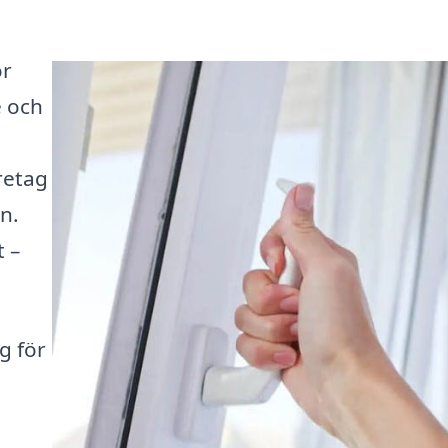
or
e och
öretag
n.
t –
g för