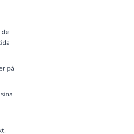
t de
tida
er på
 sina
t.