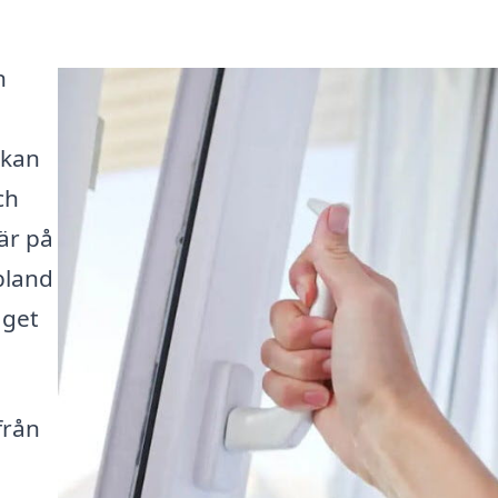
n
 kan
ch
är på
 bland
aget
från