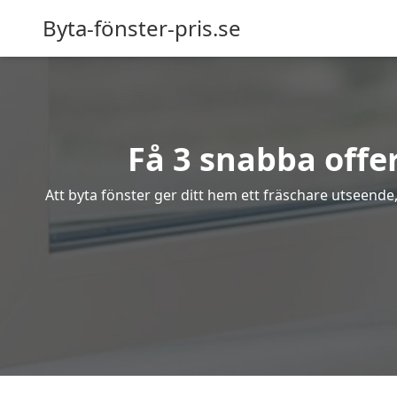
Byta-fönster-pris.se
Få 3 snabba offe
Att byta fönster ger ditt hem ett fräschare utseende,