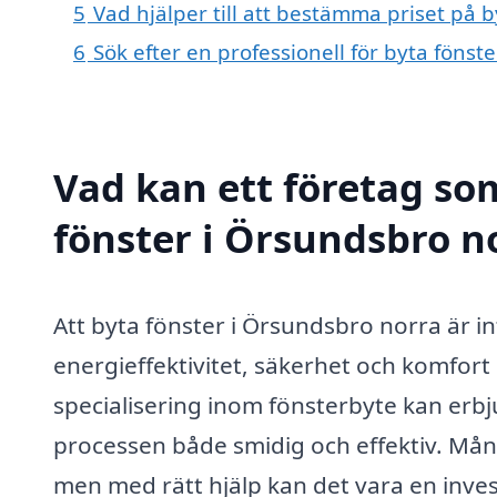
5
Vad hjälper till att bestämma priset på 
6
Sök efter en professionell för byta föns
Vad kan ett företag som
fönster i Örsundsbro no
Att byta fönster i Örsundsbro norra är i
energieffektivitet, säkerhet och komfort
specialisering inom fönsterbyte kan erbj
processen både smidig och effektiv. Mång
men med rätt hjälp kan det vara en inves