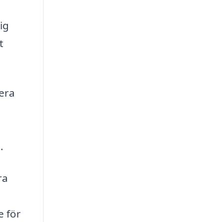
ig
t
lera
.
ra
e för