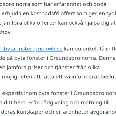
rsundsbro norra som har erfarenhet och goda
 erbjuda en kostnadsfri offert som ger en tydl
t jämföra olika offerter kan också hjälpa dig at
ehov.
--byta-fnster-pris-rwb.se
kan du enkelt få in f
ade på byta fönster i Örsundsbro norra. Denna
lt jämföra priser och tjänster från olika
g möjligheten att fatta ett välinformerat beslut
 expertis inom byta fönster i Örsundsbro nor
ra ditt hem. Från rådgivning och mätning till
är deras kunskaper och erfarenheter avgörand