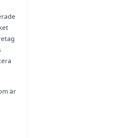
verade
ket
retag
s
tera
som är