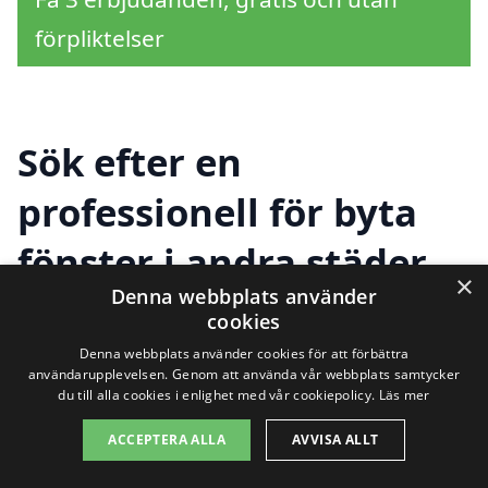
förpliktelser
Sök efter en
professionell för byta
fönster i andra städer
×
Denna webbplats använder
nära Nolvik
cookies
Denna webbplats använder cookies för att förbättra
användarupplevelsen. Genom att använda vår webbplats samtycker
Att byta fönster kan vara en betydande
du till alla cookies i enlighet med vår cookiepolicy.
Läs mer
investering för ditt hem, och det är viktigt
ACCEPTERA ALLA
AVVISA ALLT
att hitta rätt hjälp för att säkerställa att